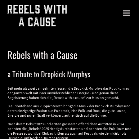
Rebels with a Cause
a Tribute to Dropkick Murphys
Seit mehr als zwei Jahrzehnten fesseln die Dropkick Murphys das Publikum auf
der ganzen Welt mit ihrer unwiderstehlichen Energie – und genau diese
Begeisterung haben sich die „Rebels with a cause“ zur Mission gemacht.
Die Tributeband aus Ruppichteroth bringt die Musik der Dropkick Murphys und
deren einzigartige Fusion aus Punkrock, Irish Folk und Rock, die gute Laune,
Energie und puren Spaß verkörpert, authentisch auf die Bühne.
Nach ihrem Debut 2023 und ersten grösseren öffentlichen Autritten in 2024
konnten die „Rebels“ 2025 richtig durchstarten und konnten das Publikum und
die Presse sowohl bei Clubauftritten als auch auf Festivals wie dem kärbholz
Heimspiel unf Rock bei Kurt begeistern.