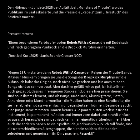
Den Höhepunkt bildete 2025 der Auftritt bei „Monsters of Tribute“, wo das
Publikum im Saal eskalierte und die Presse die „Rebels“ zum „Hersstück“ des
Festivals machte.
Pressestimmen:
"Einen besonderen Farbtupfer boten
Rebels With a Cause
, die mit Dudelsack
und irisch geprägtem Punkrock an die Dropkick Murphys erinnerten."
(Rock bei Kurt 2025 - Janis Sophie Grosser NOZ)
"Gegen 18 Uhr starten dann
Rebels With A Cause
den Reigen der Tribute-Bands.
Mit neun Musikern bringen sie uns die Songs der
Dropkick Murphys
auf die
Bühne. Ich habe das Original noch nicht live gesehen und bin auch mit den
Songs nicht so sehr vertraut. Aber das hier gefällt mir so gut, ich hätte ihnen
auch geglaubt, dass es ihre eigenen Stücke sind, die sie hier präsentieren. Sie
sind so in ihrem Element, und ob Banjo, Dudelsack, Akustikgitarre, Flöten,
Akkordeon oder Mundharmonika – die Musiker haben so eine Bandbreite, die
sie hier abliefern, dass wir einfach nur begeistert sein können. Besonders sticht
eine junge Dame mit roten Haaren heraus. Alle paar Minuten wechselt sie das
Instrument, ist permanent in Aktion und immer vorn dabei und strahlt einfach
so aus sich heraus: Wie sympathisch kann man eigentlich rüberkommen? Aber
auch die anderen haben so viel Spielfreude, und was ich wirklich toll finde, sind
die unterschiedlichen Altersgruppen, die hier ein solches Miteinander
zelebrieren und gemeinsam ihr Ding machen. Respekt!"